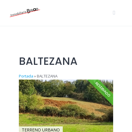
Skip
to
content
BALTEZANA
Portada
»
BALTEZANA
RESERVADO
TERRENO URBANO