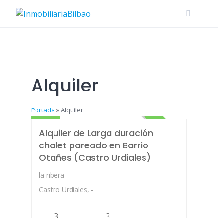
Skip
to
content
Alquiler
Chalet Adosado
1250
Portada
»
Alquiler
ALQUILER
Alquiler de Larga duración
chalet pareado en Barrio
Otañes (Castro Urdiales)
la ribera
Castro Urdiales, -
3
3